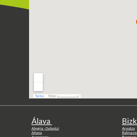
Álava
Bizk
Alegría - Dulantzi
Areatza
Añana
Balmase
Asparrena
Bermeo