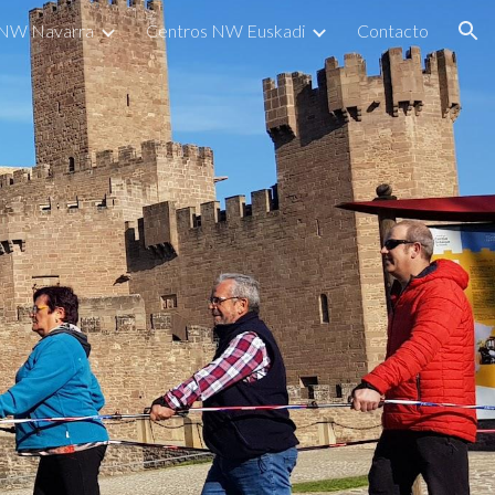
 NW Navarra
Centros NW Euskadi
Contacto
ion