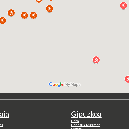
aia
Gipuzkoa
Deba
da
Donostia-Miramón
Legazpi