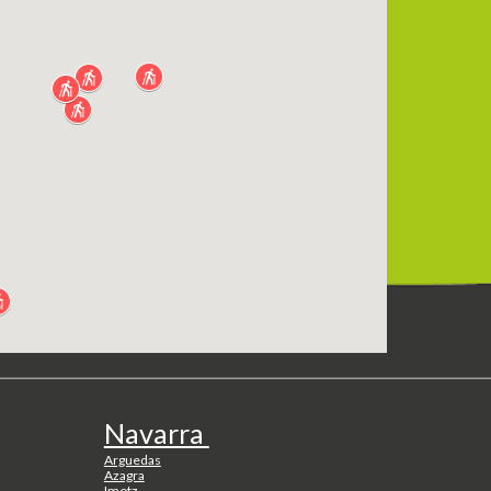
Navarra
Arguedas
Azagra
Imotz